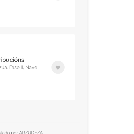
tribucións
zúa. Fase II, Nave
ptado por
ARZUDEZA