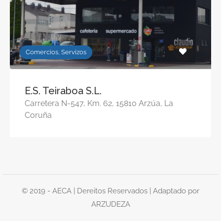
Comercios, Servizos
E.S. Teiraboa S.L.
Carretera N-547, Km. 62, 15810 Arzúa, La
Coruña
© 2019 - AECA | Dereitos Reservados | Adaptado por
ARZUDEZA