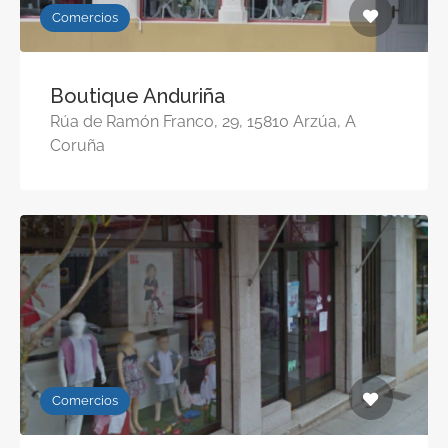
Comercios
Boutique Anduriña
Rúa de Ramón Franco, 29, 15810 Arzúa, A
Coruña
Comercios