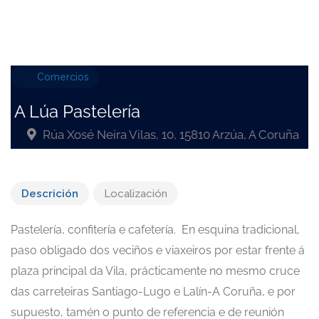
Comercios
A Lúa Pastelería
Rúa Xosé Neira Vilas, 10, 15810 Arzúa, A Coruña
Descrición
Localización
Pastelería, confitería e cafetería. En esquina tradicional,
paso obligado dos veciños e viaxeiros por estar frente á
plaza principal da Vila, prácticamente no mesmo cruce
das carreteiras Santiago-Lugo e Lalín-A Coruña, e por
supuesto, tamén o punto de referencia e de reunión