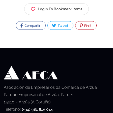
Login To Bookmark Items
Compartir
Tweet
Pin It
Asociación de Empresarios da Comarca de Arzúa
Parque Empresarial de Arzúa, Parc. 1
15810 – Arzúa (A Coruña)
Teléfono:
(+34) 981 815 049