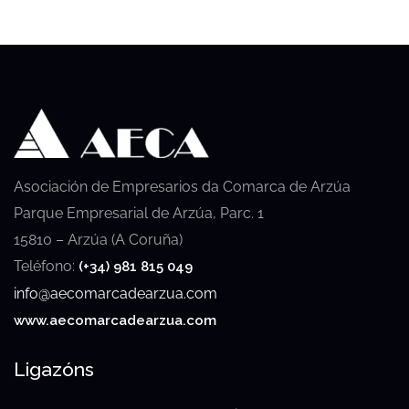
Asociación de Empresarios da Comarca de Arzúa
Parque Empresarial de Arzúa, Parc. 1
15810 – Arzúa (A Coruña)
Teléfono:
(+34) 981 815 049
info@aecomarcadearzua.com
www.aecomarcadearzua.com
Ligazóns