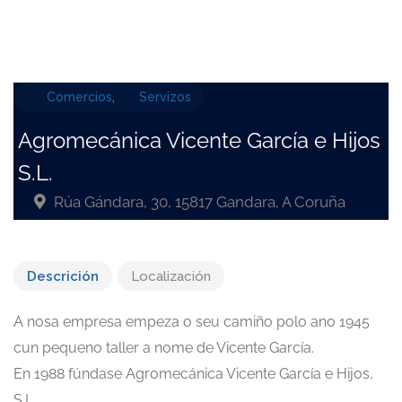
Comercios
,
Servizos
Agromecánica Vicente García e Hijos
S.L.
Rúa Gándara, 30, 15817 Gandara, A Coruña
Descrición
Localización
A nosa empresa empeza o seu camiño polo ano 1945
cun pequeno taller a nome de Vicente García.
En 1988 fúndase Agromecánica Vicente García e Hijos,
S.L.