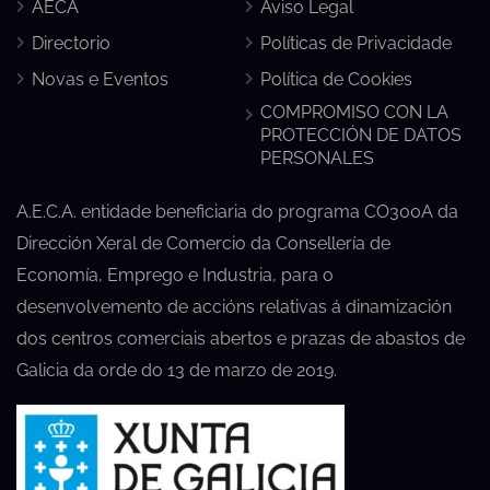
AECA
Aviso Legal
Directorio
Políticas de Privacidade
Novas e Eventos
Política de Cookies
COMPROMISO CON LA
PROTECCIÓN DE DATOS
PERSONALES
A.E.C.A. entidade beneficiaria do programa CO300A da
Dirección Xeral de Comercio da Consellería de
Economía, Emprego e Industria, para o
desenvolvemento de accións relativas á dinamización
dos centros comerciais abertos e prazas de abastos de
Galicia da orde do 13 de marzo de 2019.