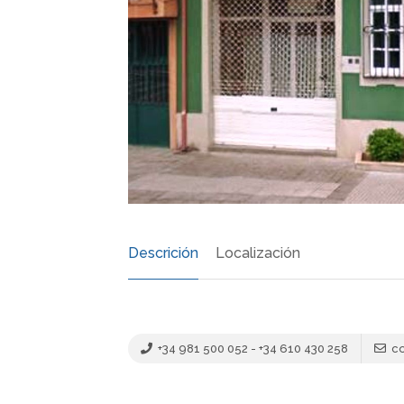
Descrición
Localización
+34 981 500 052 - +34 610 430 258
co