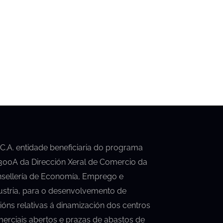
.C.A. entidade beneficiaria do programa
00A da Dirección Xeral de Comercio da
sellería de Economía, Emprego e
ustria, para o desenvolvemento de
ións relativas á dinamización dos centros
erciais abertos e prazas de abastos de