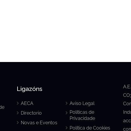
A.E
Ligazóns
CO3
AECA
Aviso Legal
Con
de
Políticas de
Ind
Directorio
Privacidade
acc
Novas e Eventos
Política de Cookies
com