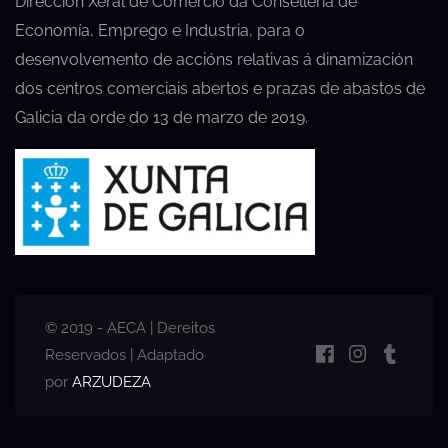
Dirección Xeral de Comercio da Consellería de
Economía, Emprego e Industria, para o
desenvolvemento de accións relativas á dinamización
dos centros comerciais abertos e prazas de abastos de
Galicia da orde do 13 de marzo de 2019.
© 2019 - AECA | Dereitos
Reservados | Adaptado
por
ARZUDEZA