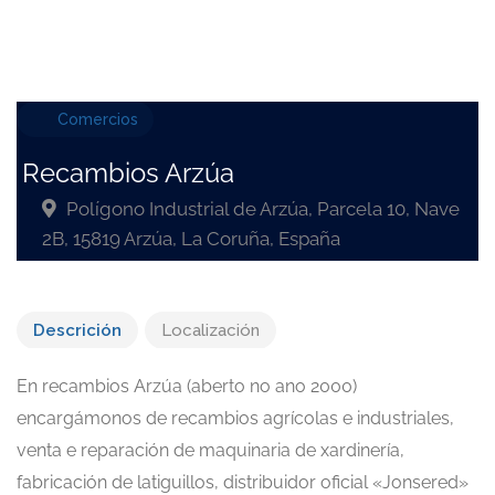
Comercios
Recambios Arzúa
Polígono Industrial de Arzúa, Parcela 10, Nave
2B, 15819 Arzúa, La Coruña, España
Descrición
Localización
En recambios Arzúa (aberto no ano 2000)
encargámonos de recambios agrícolas e industriales,
venta e reparación de maquinaria de xardinería,
fabricación de latiguillos, distribuidor oficial «Jonsered»