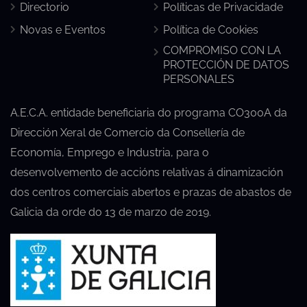
Directorio
Políticas de Privacidade
Novas e Eventos
Política de Cookies
COMPROMISO CON LA
PROTECCIÓN DE DATOS
PERSONALES
A.E.C.A. entidade beneficiaria do programa CO300A da
Dirección Xeral de Comercio da Consellería de
Economía, Emprego e Industria, para o
desenvolvemento de accións relativas á dinamización
dos centros comerciais abertos e prazas de abastos de
Galicia da orde do 13 de marzo de 2019.