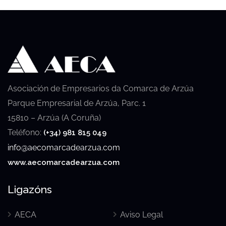
Asociación de Empresarios da Comarca de Arzúa
Parque Empresarial de Arzúa, Parc. 1
15810 – Arzúa (A Coruña)
Teléfono:
(+34) 981 815 049
info@aecomarcadearzua.com
www.aecomarcadearzua.com
Ligazóns
AECA
Aviso Legal