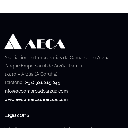
Asociación de Empresarios da Comarca de Arzúa
Parque Empresarial de Arzúa, Parc. 1
15810 – Arzúa (A Coruña)
Teléfono:
(+34) 981 815 049
info@aecomarcadearzua.com
www.aecomarcadearzua.com
Ligazóns