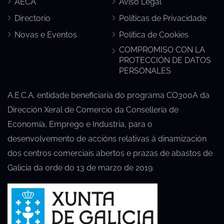
AECA
Aviso Legal
Directorio
Políticas de Privacidade
Novas e Eventos
Política de Cookies
COMPROMISO CON LA
PROTECCIÓN DE DATOS
PERSONALES
A.E.C.A. entidade beneficiaria do programa CO300A da
Dirección Xeral de Comercio da Consellería de
Economía, Emprego e Industria, para o
desenvolvemento de accións relativas á dinamización
dos centros comerciais abertos e prazas de abastos de
Galicia da orde do 13 de marzo de 2019.