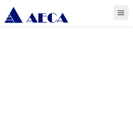
Novas
AECA | Asociación de Empresarios da Comarca de Arzúa
Novas