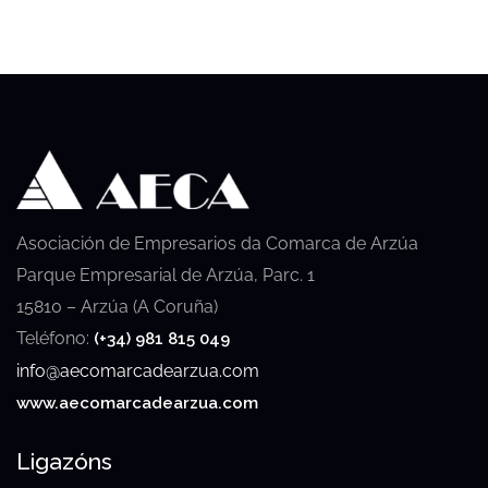
original
actual
era:
es:
£49.00.
£39.00.
Asociación de Empresarios da Comarca de Arzúa
Parque Empresarial de Arzúa, Parc. 1
15810 – Arzúa (A Coruña)
Teléfono:
(+34) 981 815 049
info@aecomarcadearzua.com
www.aecomarcadearzua.com
Ligazóns