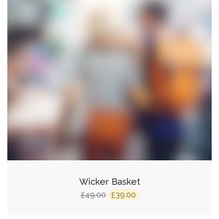
Wicker Basket
El
El
49.00
39.00
£
£
precio
precio