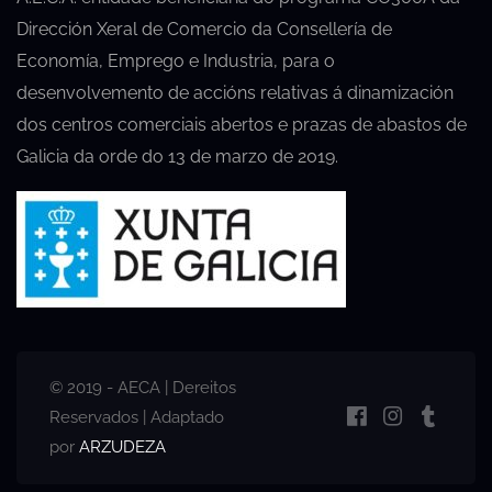
Dirección Xeral de Comercio da Consellería de
Economía, Emprego e Industria, para o
desenvolvemento de accións relativas á dinamización
dos centros comerciais abertos e prazas de abastos de
Galicia da orde do 13 de marzo de 2019.
© 2019 - AECA | Dereitos
Reservados | Adaptado
por
ARZUDEZA