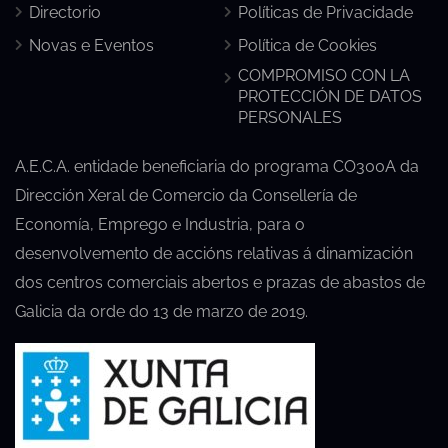
Directorio
Políticas de Privacidade
Novas e Eventos
Política de Cookies
COMPROMISO CON LA
PROTECCIÓN DE DATOS
PERSONALES
A.E.C.A. entidade beneficiaria do programa CO300A da
Dirección Xeral de Comercio da Consellería de
Economía, Emprego e Industria, para o
desenvolvemento de accións relativas á dinamización
dos centros comerciais abertos e prazas de abastos de
Galicia da orde do 13 de marzo de 2019.