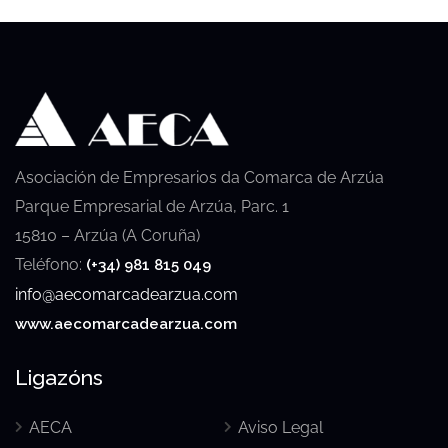
Asociación de Empresarios da Comarca de Arzúa
Parque Empresarial de Arzúa, Parc. 1
15810 – Arzúa (A Coruña)
Teléfono:
(+34) 981 815 049
info@aecomarcadearzua.com
www.aecomarcadearzua.com
Ligazóns
AECA
Aviso Legal