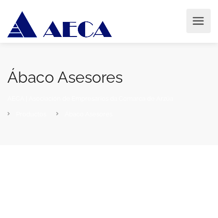
Ábaco Asesores
AECA | Asociación de Empresarios da Comarca de Arzúa
Productos
Ábaco Asesores