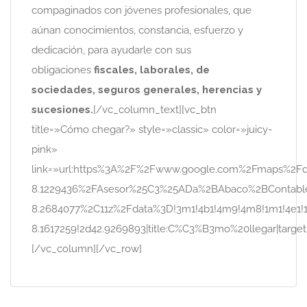
compaginados con jóvenes profesionales, que
aúnan conocimientos, constancia, esfuerzo y
dedicación, para ayudarle con sus
obligaciones
fiscales, laborales, de
sociedades, seguros generales, herencias y
sucesiones.
[/vc_column_text][vc_btn
title=»Cómo chegar?» style=»classic» color=»juicy-
pink»
link=»url:https%3A%2F%2Fwww.google.com%2Fmaps%2Fd
8.1229436%2FAsesor%25C3%25ADa%2BAbaco%2BConta
8.2684077%2C11z%2Fdata%3D!3m1!4b1!4m9!4m8!1m1!4e1!
8.1617259!2d42.9269893|title:C%C3%B3mo%20llegar|target
[/vc_column][/vc_row]