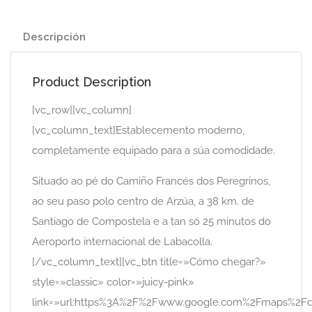
Descripción
Product Description
[vc_row][vc_column]
[vc_column_text]Establecemento moderno,
completamente equipado para a súa comodidade.
Situado ao pé do Camiño Francés dos Peregrinos,
ao seu paso polo centro de Arzúa, a 38 km. de
Santiago de Compostela e a tan só 25 minutos do
Aeroporto internacional de Labacolla.
[/vc_column_text][vc_btn title=»Cómo chegar?»
style=»classic» color=»juicy-pink»
link=»url:https%3A%2F%2Fwww.google.com%2Fmaps%