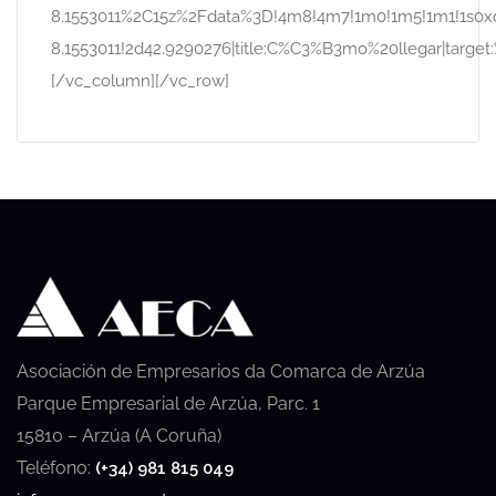
8.1553011%2C15z%2Fdata%3D!4m8!4m7!1m0!1m5!1m1!1s0x
8.1553011!2d42.9290276|title:C%C3%B3mo%20llegar|target
[/vc_column][/vc_row]
Asociación de Empresarios da Comarca de Arzúa
Parque Empresarial de Arzúa, Parc. 1
15810 – Arzúa (A Coruña)
Teléfono:
(+34) 981 815 049