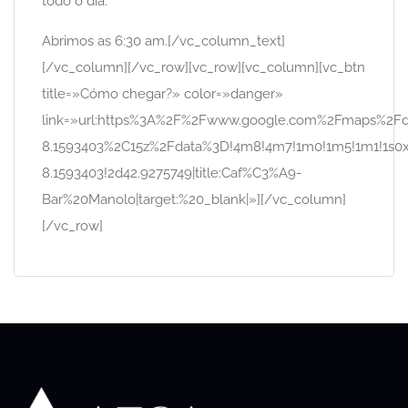
todo o día.
Abrimos as 6:30 am.[/vc_column_text]
[/vc_column][/vc_row][vc_row][vc_column][vc_btn
title=»Cómo chegar?» color=»danger»
link=»url:https%3A%2F%2Fwww.google.com%2Fmaps%
8.1593403%2C15z%2Fdata%3D!4m8!4m7!1m0!1m5!1m1!1s0
8.1593403!2d42.9275749|title:Caf%C3%A9-
Bar%20Manolo|target:%20_blank|»][/vc_column]
[/vc_row]