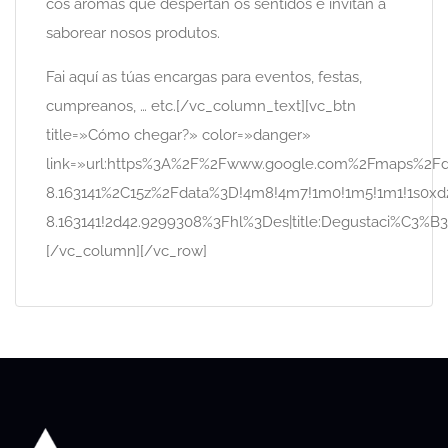
cós aromas que despertan os sentidos e invitan a
saborear nosos produtos.
Fai aquí as túas encargas para eventos, festas,
cumpreanos, … etc.[/vc_column_text][vc_btn
title=»Cómo chegar?» color=»danger»
link=»url:https%3A%2F%2Fwww.google.com%2Fmaps
8.163141%2C15z%2Fdata%3D!4m8!4m7!1m0!1m5!1m1!1s0xd
8.163141!2d42.9299308%3Fhl%3Des|title:Degustaci%C3%B
[/vc_column][/vc_row]