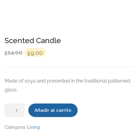
Scented Candle
El
El
14.00
9.00
£
£
precio
precio
original
actual
era:
es:
Made of soya and presented in the traditional patterned
£14.00.
£9.00.
glass.
Scented
Añadir al carrito
Candle
cantidad
Categoría:
Living