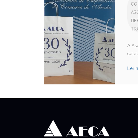
CO
AS
DE
TR
A As
cele
Ler 