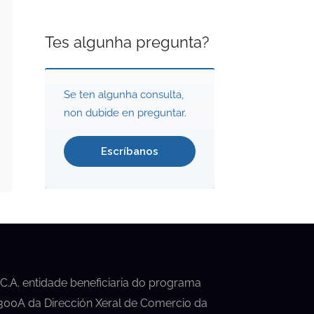
Tes algunha pregunta?
Se ten algunha consulta,
non dubide en preguntar.
Escríbanos
.C.A. entidade beneficiaria do programa
00A da Dirección Xeral de Comercio da