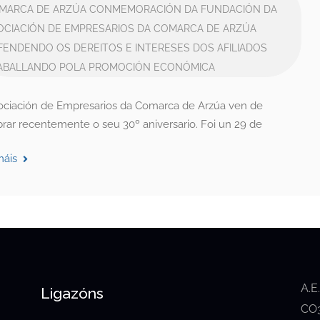
MARCA DE ARZÚA
CONMEMORACIÓN DA FUNDACIÓN DA
OCIACIÓN DE EMPRESARIOS DA COMARCA DE ARZÚA
FENDENDO OS DEREITOS E INTERESES DOS AFILIADOS
ABALLANDO POLA PROMOCIÓN ECONÓMICA
ociación de Empresarios da Comarca de Arzúa ven de
brar recentemente o seu 30º aniversario. Foi un 29 de
máis
A.E
Ligazóns
CO3