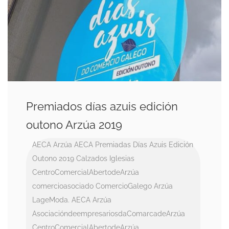
Premiados días azuis edición
outono Arzúa 2019
AECA
Arzúa AECA Premiadas Días Azuis Edición
Outono 2019
Calzados Iglesias
CentroComercialAbertodeArzúa
comercioasociado
ComercioGalego Arzúa
LageModa. AECA Arzúa
AsociacióndeempresariosdaComarcadeArzúa
CentroComercialAbertodeArzúa