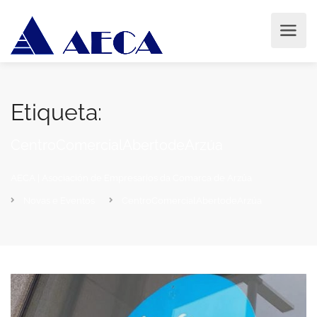
Etiqueta:
CentroComercialAbertodeArzúa
AECA | Asociación de Empresarios da Comarca de Arzúa
Novas e Eventos
CentroComercialAbertodeArzúa