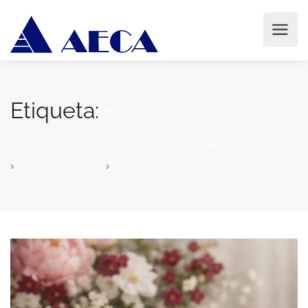
Etiqueta:
#Díadanai
AECA | Asociación de Empresarios da Comarca de Arzúa
Novas e Eventos
#Díadanai