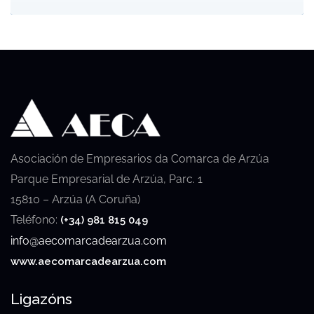
Asociación de Empresarios da Comarca de Arzúa
Parque Empresarial de Arzúa, Parc. 1
15810 – Arzúa (A Coruña)
Teléfono:
(+34) 981 815 049
info@aecomarcadearzua.com
www.aecomarcadearzua.com
Ligazóns