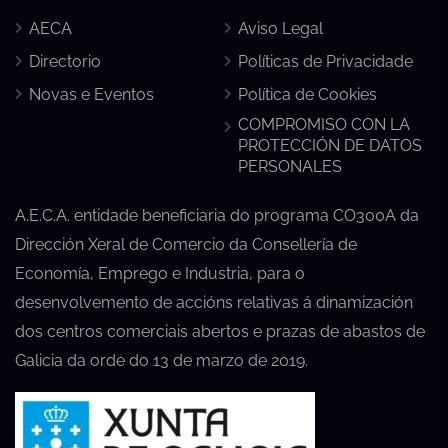
AECA
Aviso Legal
Directorio
Políticas de Privacidade
Novas e Eventos
Política de Cookies
COMPROMISO CON LA
PROTECCIÓN DE DATOS
PERSONALES
A.E.C.A. entidade beneficiaria do programa CO300A da
Dirección Xeral de Comercio da Consellería de
Economía, Emprego e Industria, para o
desenvolvemento de accións relativas á dinamización
dos centros comerciais abertos e prazas de abastos de
Galicia da orde do 13 de marzo de 2019.