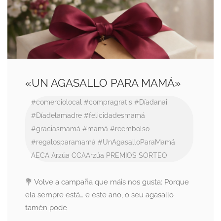
«UN AGASALLO PARA MAMÁ»
#comerciolocal
#compragratis
#Díadanai
#Díadelamadre
#felicidadesmamá
#graciasmamá
#mamá
#reembolso
#regalosparamamá
#UnAgasalloParaMamá
AECA
Arzúa
CCAArzúa
PREMIOS
SORTEO
💐 Volve a campaña que máis nos gusta: Porque
ela sempre está… e este ano, o seu agasallo
tamén pode