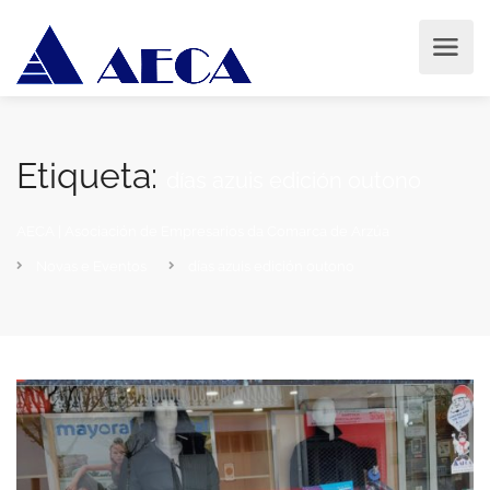
Etiqueta:
días azuis edición outono
AECA | Asociación de Empresarios da Comarca de Arzúa
Novas e Eventos
días azuis edición outono