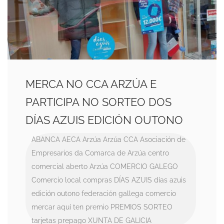
MERCA NO CCA ARZÚA E
PARTICIPA NO SORTEO DOS
DÍAS AZUIS EDICIÓN OUTONO
ABANCA
AECA
Arzúa
Arzúa CCA
Asociación de
Empresarios da Comarca de Arzúa
centro
comercial aberto Arzúa
COMERCIO GALEGO
Comercio local
compras
DÍAS AZUIS
días azuis
edición outono
federación gallega comercio
mercar aquí ten premio
PREMIOS
SORTEO
tarjetas prepago
XUNTA DE GALICIA