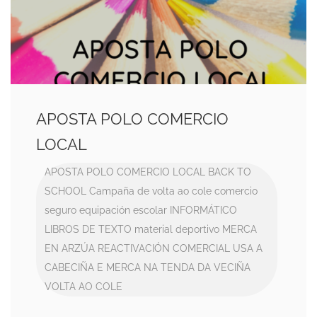
APOSTA POLO COMERCIO
LOCAL
APOSTA POLO COMERCIO LOCAL
BACK TO
SCHOOL
Campaña de volta ao cole
comercio
seguro
equipación escolar
INFORMÁTICO
LIBROS DE TEXTO
material deportivo
MERCA
EN ARZÚA
REACTIVACIÓN COMERCIAL
USA A
CABECIÑA E MERCA NA TENDA DA VECIÑA
VOLTA AO COLE