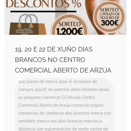
19, 20 E 22 DE XUÑO DÍAS
BRANCOS NO CENTRO
COMERCIAL ABERTO DE ARZÚA
105 bonos de merca
1200 € en bonos de
compra
1500€ en premios
aforo limitado
apoia
ao pequeno comercio
CCAArzúa
Centro
Comercial Aberto de Arzúa
comercio seguro
comercios de confianza
días brancos
merca con
sentidiño
merca nos días brancos
mercas a
distancia
sen aglomeración de xente
sorteo de