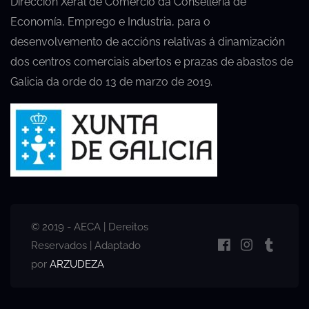
Dirección Xeral de Comercio da Consellería de
Economía, Emprego e Industria, para o
desenvolvemento de accións relativas á dinamización
dos centros comerciais abertos e prazas de abastos de
Galicia da orde do 13 de marzo de 2019.
© 2019 - AECA | Dereitos
Reservados | Adaptado
por
ARZUDEZA