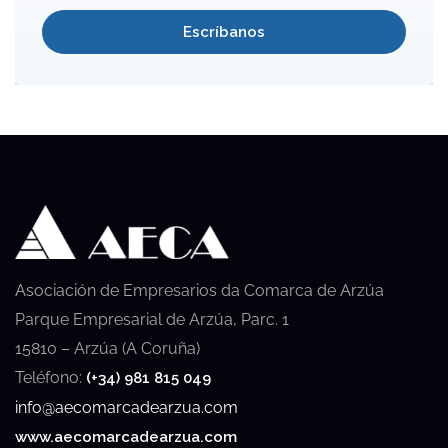
Escríbanos
Asociación de Empresarios da Comarca de Arzúa
Parque Empresarial de Arzúa, Parc. 1
15810 – Arzúa (A Coruña)
Teléfono:
(+34) 981 815 049
info@aecomarcadearzua.com
www.aecomarcadearzua.com