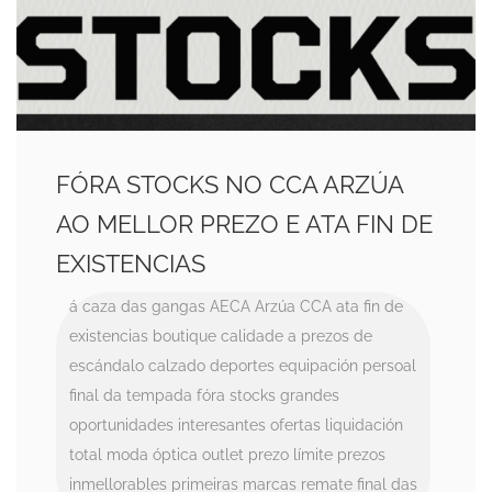
FÓRA STOCKS NO CCA ARZÚA
AO MELLOR PREZO E ATA FIN DE
EXISTENCIAS
á caza das gangas
AECA
Arzúa CCA
ata fin de
existencias
boutique
calidade a prezos de
escándalo
calzado
deportes
equipación persoal
final da tempada
fóra stocks
grandes
oportunidades
interesantes ofertas
liquidación
total
moda
óptica
outlet
prezo límite
prezos
inmellorables
primeiras marcas
remate final das