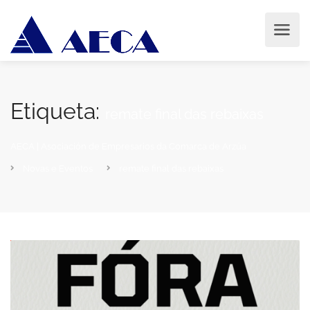
Etiqueta:
remate final das rebaixas
AECA | Asociación de Empresarios da Comarca de Arzúa
Novas e Eventos
remate final das rebaixas