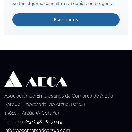
Se ten algunha consulta, non dubide en preguntar.
Escríbanos
Asociación de Empresarios da Comarca de Arzúa
Parque Empresarial de Arzúa, Parc. 1
15810 – Arzúa (A Coruña)
Teléfono:
(+34) 981 815 049
info@aecomarcadearzua.com