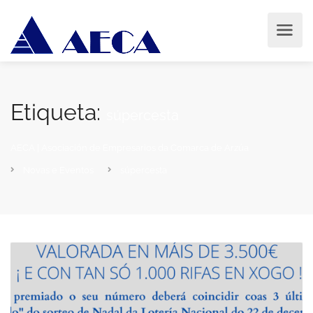
Etiqueta:
súpercesta
AECA | Asociación de Empresarios da Comarca de Arzúa
Novas e Eventos
súpercesta