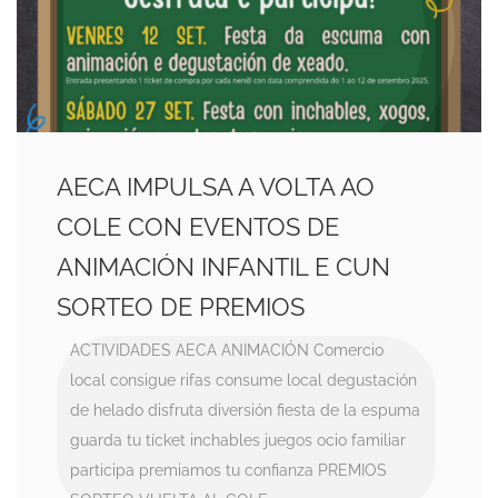
AECA IMPULSA A VOLTA AO
COLE CON EVENTOS DE
ANIMACIÓN INFANTIL E CUN
SORTEO DE PREMIOS
ACTIVIDADES
AECA
ANIMACIÓN
Comercio
local
consigue rifas
consume local
degustación
de helado
disfruta
diversión
fiesta de la espuma
guarda tu tícket
inchables
juegos
ocio familiar
participa
premiamos tu confianza
PREMIOS