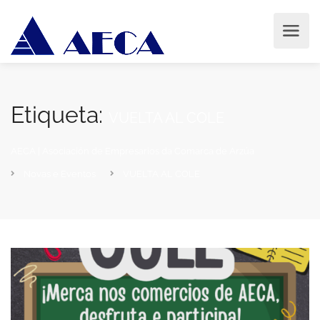
Etiqueta:
VUELTA AL COLE
AECA | Asociación de Empresarios da Comarca de Arzúa
Novas e Eventos
VUELTA AL COLE