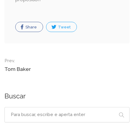
Share
Tweet
Post
Prev.
navigation
Tom Baker
Buscar