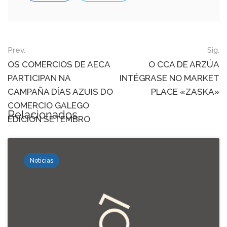
Post
Prev.
Sig.
navigation
OS COMERCIOS DE AECA
O CCA DE ARZÚA
PARTICIPAN NA
INTÉGRASE NO MARKET
CAMPAÑA DÍAS AZUIS DO
PLACE «ZASKA»
COMERCIO GALEGO
Relacionados
EDICIÓN SETEMBRO
Noticias