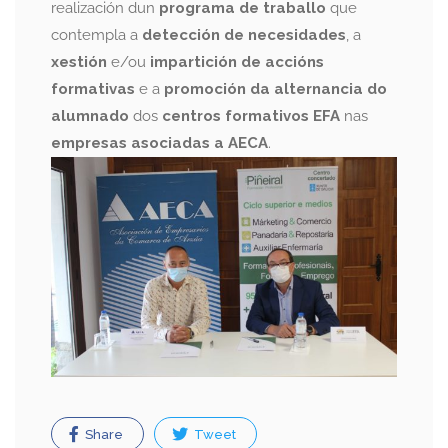
realización dun
programa de traballo
que
contempla a
detección de necesidades
, a
xestión
e/ou
impartición de accións
formativas
e a
promoción da alternancia do
alumnado
dos
centros formativos EFA
nas
empresas asociadas a AECA
.
Share
Tweet