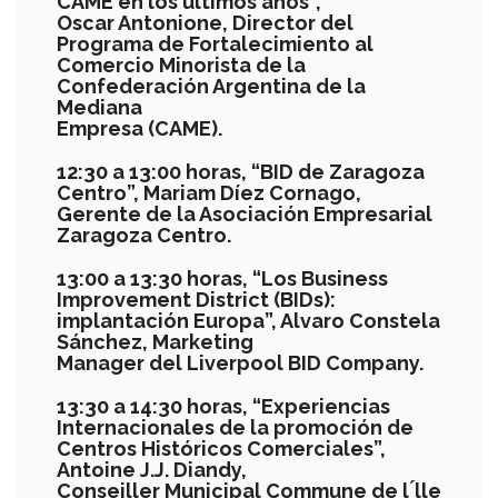
CAME en los últimos años
”,
Oscar Antonione
, Director
del
Programa de Fortalecimiento al
Comercio Minorista de la
Con
federación Argentina de la
Mediana
Empresa (CAME)
.
12:30 a 13:
00 horas, “BID de Zaragoza
Centro”, Mariam Díez Cornago,
Gerente de la Asociación Empresarial
Zaragoza Centro.
13:00 a 13:30 horas, “Los Business
Improvement District (BIDs):
implantaci
ó
n Europa
”, Alvaro Constela
Sánchez, Marketing
Manager del Liverpool B
ID Company.
13:30 a 14:30 horas, “Experiencias
Internacionales de la promoción de
Centros Históricos Comerciales”,
Antoine J.J. Diandy,
Conseiller Municipal Commune de l ́lle