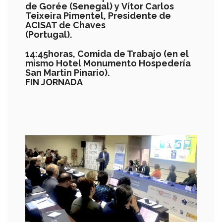
de Gorée (Senegal)
y
V
ítor Carlos
Teixeira Pimentel, Presidente de
ACISAT de Chav
es
(Portugal
)
.
14:
4
5
horas
,
Comida de Trabajo
(en el
mismo
Hotel Monument
o
Hospeder
ía
San Mart
in Pinario)
.
FIN JORNADA