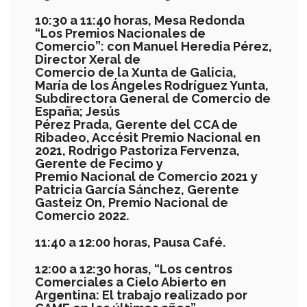
10:30 a 11:
40
horas,
Mesa Redonda
“Los Premios Nacionales de
Comercio”: con Manuel Heredia Pérez,
Director Xeral de
Comercio de la Xun
ta de Galicia,
Mar
í
a de los Ángeles Rodríguez Yunta,
Subdirectora General de Comercio de
España; Jesús
Pérez Prada, Gerente del CCA de
Ribadeo
, Accésit Premio Nacional en
2021
,
Rodrigo Pastoriza Fervenza,
Gerente de Fecimo y
Premio Nacional de Comercio 20
21
y
P
atricia Garc
ía
S
ánchez,
Gerente
Gasteiz On, Premio Nacional de
Comercio 2022
.
11:
4
0 a 1
2
:
00
horas, Pausa Café.
12:00 a 12:30 horas, “
Lo
s centros
Comerciales a Cielo Abierto en
Argentina: El trabajo realizado por