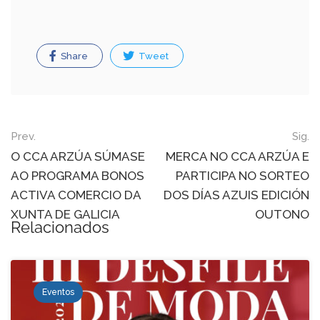
Share
Tweet
Post
Prev.
Sig.
navigation
O CCA ARZÚA SÚMASE
MERCA NO CCA ARZÚA E
AO PROGRAMA BONOS
PARTICIPA NO SORTEO
ACTIVA COMERCIO DA
DOS DÍAS AZUIS EDICIÓN
XUNTA DE GALICIA
OUTONO
Relacionados
Eventos