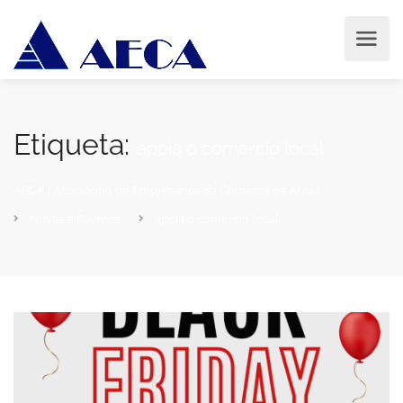
Etiqueta:
apoia o comercio local
AECA | Asociación de Empresarios da Comarca de Arzúa
Novas e Eventos
apoia o comercio local