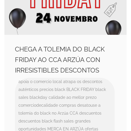
CHEGA A TOLEMIA DO BLACK
FRIDAY AO CCA ARZÚA CON
IRRESISTIBLES DESCONTOS
apoia o comercio local
atrapa os descontos
auténticos precios black
BLACK FRIDAY
black
sales
blackday
calidade ao mellor prezo
comerciodecalidade
compras
desatouse a
tolemia do black no Arzúa CCA
descuentos
descuentos black
flash sales
grandes
oportunidades
MERCA EN ARZÚA
ofertas