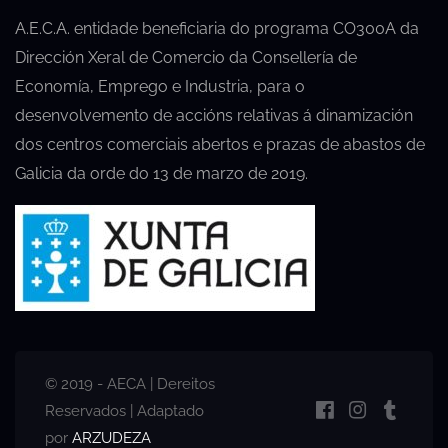
A.E.C.A. entidade beneficiaria do programa CO300A da
Dirección Xeral de Comercio da Consellería de
Economía, Emprego e Industria, para o
desenvolvemento de accións relativas á dinamización
dos centros comerciais abertos e prazas de abastos de
Galicia da orde do 13 de marzo de 2019.
© 2019 - AECA | Dereitos
Reservados | Adaptado
por
ARZUDEZA