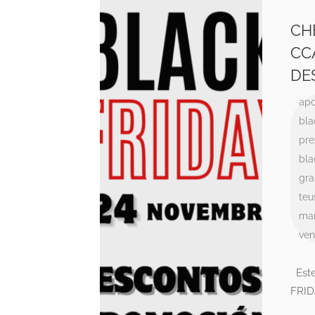
CH
CC
DE
apo
bla
pre
bla
gra
teu
ma
ven
Este
FRID