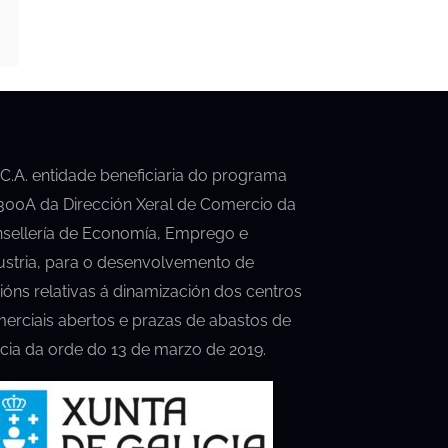
.C.A. entidade beneficiaria do programa
00A da Dirección Xeral de Comercio da
sellería de Economía, Emprego e
ustria, para o desenvolvemento de
ións relativas á dinamización dos centros
erciais abertos e prazas de abastos de
icia da orde do 13 de marzo de 2019.