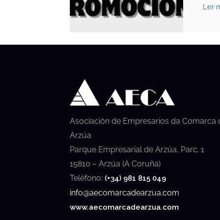
Ler 
Asociación de Empresarios da Comarca 
Arzúa
Parque Empresarial de Arzúa, Parc. 1
15810 – Arzúa (A Coruña)
Teléfono:
(+34) 981 815 049
info@aecomarcadearzua.com
www.aecomarcadearzua.com