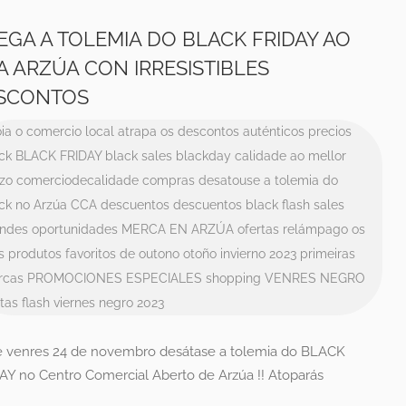
EGA A TOLEMIA DO BLACK FRIDAY AO
A ARZÚA CON IRRESISTIBLES
SCONTOS
ia o comercio local
atrapa os descontos
auténticos precios
ck
BLACK FRIDAY
black sales
blackday
calidade ao mellor
zo
comerciodecalidade
compras
desatouse a tolemia do
ck no Arzúa CCA
descuentos
descuentos black
flash sales
ndes oportunidades
MERCA EN ARZÚA
ofertas relámpago
os
s produtos favoritos de outono
otoño invierno 2023
primeiras
rcas
PROMOCIONES ESPECIALES
shopping
VENRES NEGRO
tas flash
viernes negro 2023
 venres 24 de novembro desátase a tolemia do BLACK
AY no Centro Comercial Aberto de Arzúa !! Atoparás