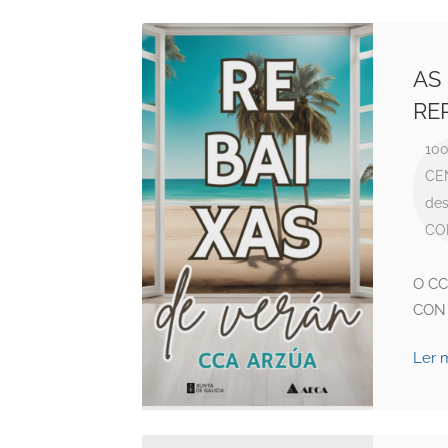
AS
RE
100
CE
des
CO
O CC
CON 
Ler 