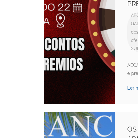
PR
AE
GA
des
ofe
XU
AECA
e pr
Ler 
OS