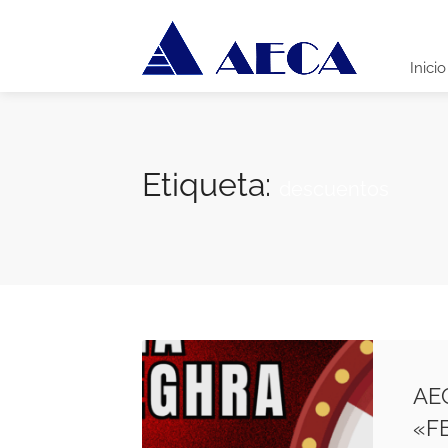
Inicio
Etiqueta:
descuentos
AE
«F