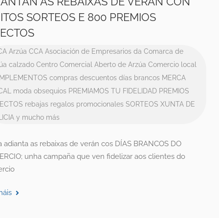
IANTAN AS REBAIXAS DE VERÁN CON
ITOS SORTEOS E 800 PREMIOS
RECTOS
CA
Arzúa CCA
Asociación de Empresarios da Comarca de
úa
calzado
Centro Comercial Aberto de Arzúa
Comercio local
MPLEMENTOS
compras
descuentos
días brancos
MERCA
CAL
moda
obsequios
PREMIAMOS TU FIDELIDAD
PREMIOS
RECTOS
rebajas
regalos promocionales
SORTEOS
XUNTA DE
ICIA
y mucho más
a adianta as rebaixas de verán cos DÍAS BRANCOS DO
RCIO; unha campaña que ven fidelizar aos clientes do
rcio
máis