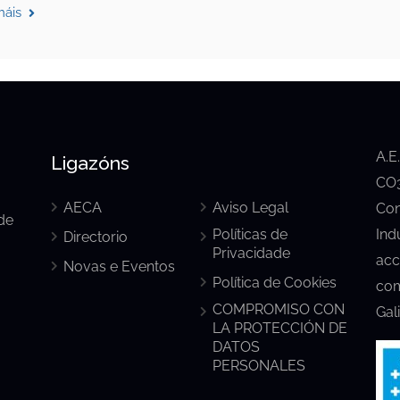
máis
A.E
Ligazóns
CO3
AECA
Aviso Legal
Con
de
Políticas de
Ind
Directorio
Privacidade
acc
Novas e Eventos
Política de Cookies
com
COMPROMISO CON
Gal
LA PROTECCIÓN DE
DATOS
PERSONALES