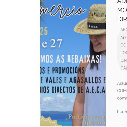
AD
MO
DI
AE
Arz
CO
LO
DI
GAL
Arzú
COME
come
Ler 