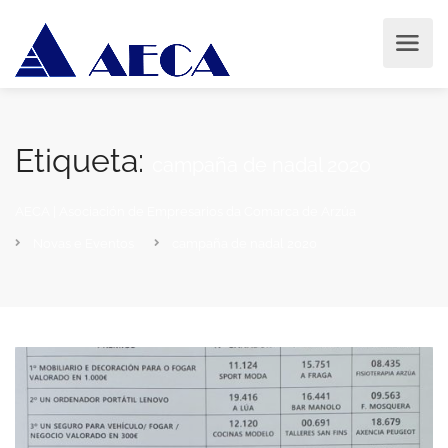
Etiqueta:
campaña de nadal 2020
AECA | Asociación de Empresarios da Comarca de Arzúa
Novas e Eventos
campaña de nadal 2020