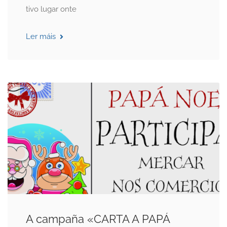
tivo lugar onte
Ler máis
A campaña «CARTA A PAPÁ