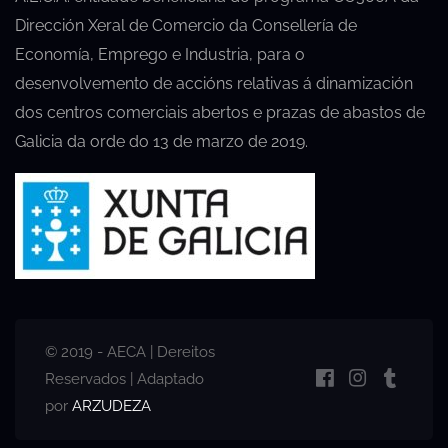
Dirección Xeral de Comercio da Consellería de
Economía, Emprego e Industria, para o
desenvolvemento de accións relativas á dinamización
dos centros comerciais abertos e prazas de abastos de
Galicia da orde do 13 de marzo de 2019.
© 2019 - AECA | Dereitos
Reservados | Adaptado
por
ARZUDEZA