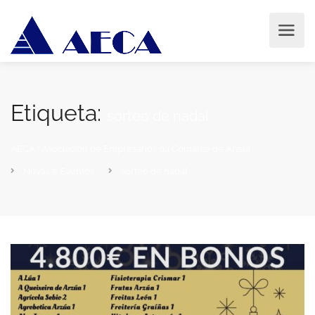
Etiqueta:
sorteo de nadal
AECA | Asociación de Empresarios da Comarca de Arzúa
Novas e Eventos
sorteo de nadal