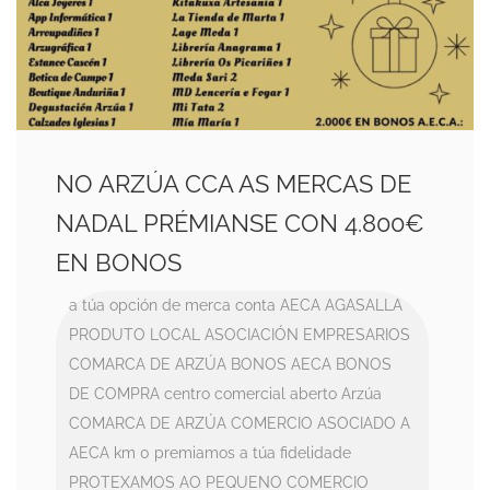
NO ARZÚA CCA AS MERCAS DE
NADAL PRÉMIANSE CON 4.800€
EN BONOS
a túa opción de merca conta
AECA
AGASALLA
PRODUTO LOCAL
ASOCIACIÓN EMPRESARIOS
COMARCA DE ARZÚA
BONOS AECA
BONOS
DE COMPRA
centro comercial aberto Arzúa
COMARCA DE ARZÚA
COMERCIO ASOCIADO A
AECA
km 0
premiamos a túa fidelidade
PROTEXAMOS AO PEQUENO COMERCIO