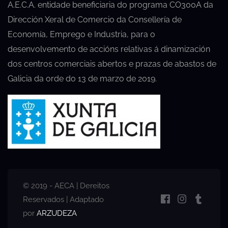
A.E.C.A. entidade beneficiaria do programa CO300A da
Dirección Xeral de Comercio da Consellería de
Economía, Emprego e Industria, para o
desenvolvemento de accións relativas á dinamización
dos centros comerciais abertos e prazas de abastos de
Galicia da orde do 13 de marzo de 2019.
© 2019 - AECA | Dereitos
Reservados | Adaptado
por
ARZUDEZA