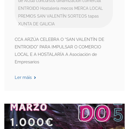
de Arzúa
concursos
dinamización comercial
ENTROIDO
Hostalería
mecos
MERCA LOCAL
PREMIOS
SAN VALENTÍN
SORTEOS
tapas
XUNTA DE GALICIA
CCA ARZÚA CELEBRA O “SAN VALENTÍN DE
ENTROIDO” PARA IMPULSAR O COMERCIO
LOCAL E A HOSTALARÍA A Asociación de
Empresarios
Ler máis