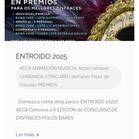
ENTROIDO 2025
AECA
ANIMACIÓN MUSICAL
Arzúa
carnaval
CHARANGA
CONCURSO
disfraces
Festa de
Entroido
PREMIOS
Comeza a conta atrás para o ENTROIDO 2025!!
AECA Convoca a X EDICIÓN do CONCURSO DE
DISFRACES POLOS BARES
Ler máis