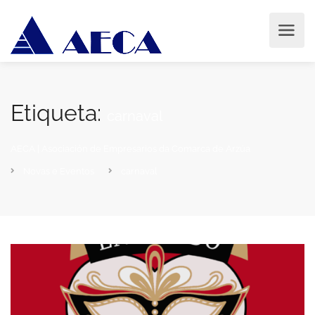
Etiqueta:
carnaval
AECA | Asociación de Empresarios da Comarca de Arzúa
Novas e Eventos
carnaval