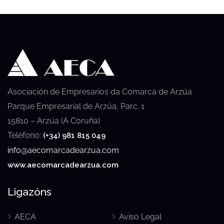
Asociación de Empresarios da Comarca de Arzúa
Parque Empresarial de Arzúa, Parc. 1
15810 – Arzúa (A Coruña)
Teléfono:
(+34) 981 815 049
info@aecomarcadearzua.com
www.aecomarcadearzua.com
Ligazóns
AECA
Aviso Legal