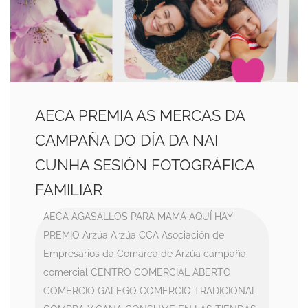
AECA PREMIA AS MERCAS DA
CAMPAÑA DO DÍA DA NAI
CUNHA SESIÓN FOTOGRÁFICA
FAMILIAR
AECA
AGASALLOS PARA MAMÁ
AQUÍ HAY
PREMIO
Arzúa
Arzúa CCA
Asociación de
Empresarios da Comarca de Arzúa
campaña
comercial
CENTRO COMERCIAL ABERTO
COMERCIO GALEGO
COMERCIO TRADICIONAL