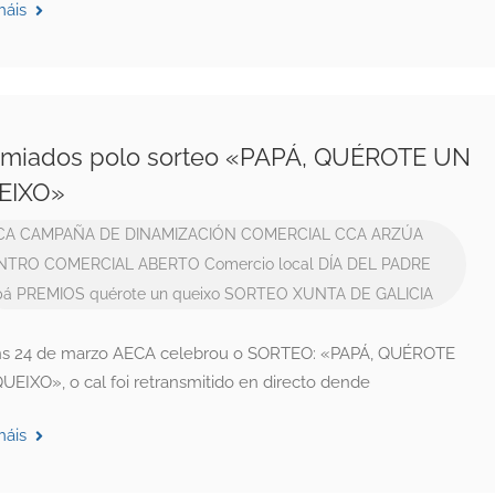
máis
emiados polo sorteo «PAPÁ, QUÉROTE UN
EIXO»
CA
CAMPAÑA DE DINAMIZACIÓN COMERCIAL
CCA ARZÚA
NTRO COMERCIAL ABERTO
Comercio local
DÍA DEL PADRE
pá
PREMIOS
quérote un queixo
SORTEO
XUNTA DE GALICIA
ns 24 de marzo AECA celebrou o SORTEO: «PAPÁ, QUÉROTE
UEIXO», o cal foi retransmitido en directo dende
máis