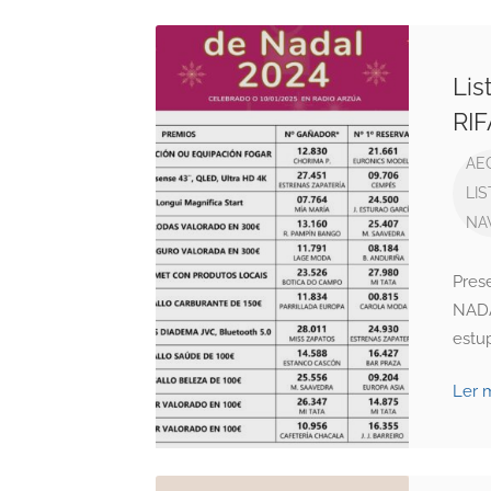
Li
RI
AE
LI
NA
Pres
NADA
estu
Ler 