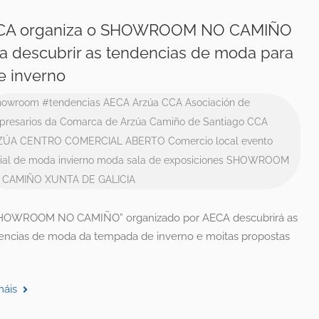
CA organiza o SHOWROOM NO CAMIÑO
a descubrir as tendencias de moda para
e inverno
howroom
#tendencias
AECA
Arzúa CCA
Asociación de
resarios da Comarca de Arzúa
Camiño de Santiago
CCA
ZÚA
CENTRO COMERCIAL ABERTO
Comercio local
evento
ial de moda
invierno
moda
sala de exposiciones
SHOWROOM
 CAMIÑO
XUNTA DE GALICIA
HOWROOM NO CAMIÑO” organizado por AECA descubrirá as
encias de moda da tempada de inverno e moitas propostas
máis