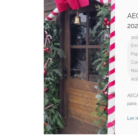
AE
20
20
Emp
Pap
Com
Na
act
AECA
para
Ler 