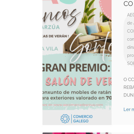
CO
AE
de 
CO
con
din
pro
SO
O CC
REBA
DUN
Ler 