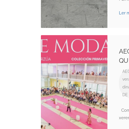
Ler 
AE
QU
AE
ver
din
DE 
Come
xere