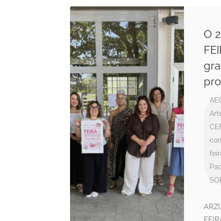
O 2
FE
gra
pro
AE
Art
CE
con
fei
Pa
SO
ARZÚA
FEIR