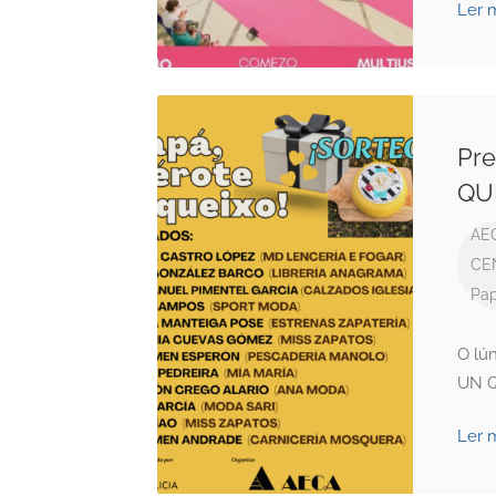
Ler 
Pr
QU
AE
CE
Pa
O lú
UN Q
Ler 