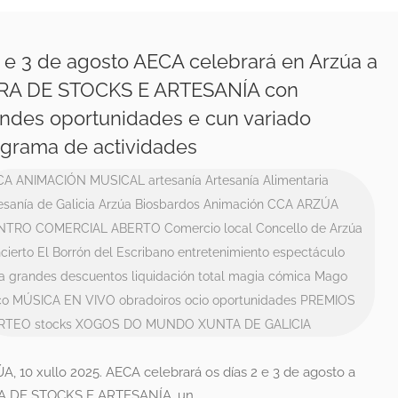
 e 3 de agosto AECA celebrará en Arzúa a
IRA DE STOCKS E ARTESANÍA con
ndes oportunidades e cun variado
grama de actividades
CA
ANIMACIÓN MUSICAL
artesanía
Artesanía Alimentaria
esanía de Galicia
Arzúa
Biosbardos Animación
CCA ARZÚA
NTRO COMERCIAL ABERTO
Comercio local
Concello de Arzúa
cierto
El Borrón del Escribano
entretenimiento
espectáculo
ra
grandes descuentos
liquidación total
magia cómica
Mago
co
MÚSICA EN VIVO
obradoiros
ocio
oportunidades
PREMIOS
RTEO
stocks
XOGOS DO MUNDO
XUNTA DE GALICIA
, 10 xullo 2025. AECA celebrará os días 2 e 3 de agosto a
A DE STOCKS E ARTESANÍA, un