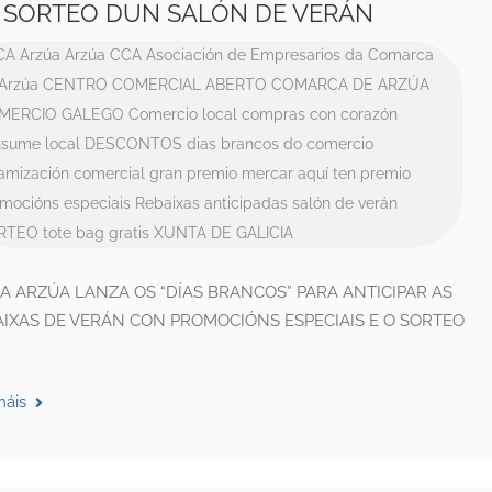
 SORTEO DUN SALÓN DE VERÁN
CA
Arzúa
Arzúa CCA
Asociación de Empresarios da Comarca
Arzúa
CENTRO COMERCIAL ABERTO
COMARCA DE ARZÚA
MERCIO GALEGO
Comercio local
compras con corazón
sume local
DESCONTOS
dias brancos do comercio
amización comercial
gran premio
mercar aquí ten premio
mocións especiais
Rebaixas anticipadas
salón de verán
RTEO
tote bag gratis
XUNTA DE GALICIA
A ARZÚA LANZA OS “DÍAS BRANCOS” PARA ANTICIPAR AS
IXAS DE VERÁN CON PROMOCIÓNS ESPECIAIS E O SORTEO
máis