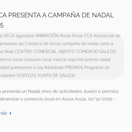
CA PRESENTA A CAMPAÑA DE NADAL
25
25
AECA
agasallos
ANIMACIÓN
Arzúa
Arzúa CCA
Asociación de
resarios da Comarca de Arzúa
campaña de nadal
carta a
á Noel
CENTRO COMERCIAL ABERTO
COMERCIO GALEGO
ercio local
consume local
mercar aquí ten premio
nadal
vidad
premiamos a túa fidelidade
PREMIOS
Programa de
ividades
SORTEOS
XUNTA DE GALICIA
 presenta un Nadal cheo de actividades, ilusión e premios
 dinamizar o comercio local en Arzúa Arzúa, 02/12/2025 –
máis