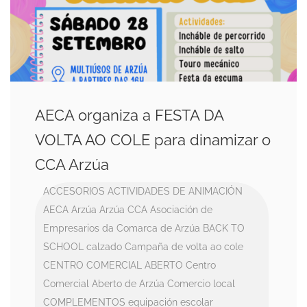
AECA organiza a FESTA DA
VOLTA AO COLE para dinamizar o
CCA Arzúa
ACCESORIOS
ACTIVIDADES DE ANIMACIÓN
AECA
Arzúa
Arzúa CCA
Asociación de
Empresarios da Comarca de Arzúa
BACK TO
SCHOOL
calzado
Campaña de volta ao cole
CENTRO COMERCIAL ABERTO
Centro
Comercial Aberto de Arzúa
Comercio local
COMPLEMENTOS
equipación escolar