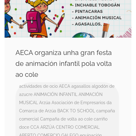
AECA organiza unha gran festa
de animación infantil pola volta
ao cole
actividades de ocio
AECA
agasallos
algodón de
azucre
ANIMACIÓN INFANTIL
ANIMACIÓN
MUSICAL
Arzúa
Asociación de Empresarios da
Comarca de Arzúa
BACK TO SCHOOL
campaña
comercial
Campaña de volta ao cole
carriño
doce
CCA ARZÚA
CENTRO COMERCIAL
ABERTO
COMERCIO GALEGO
equipación