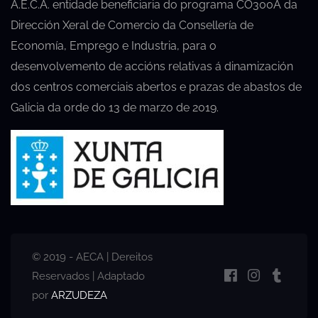
A.E.C.A. entidade beneficiaria do programa CO300A da
Dirección Xeral de Comercio da Consellería de
Economía, Emprego e Industria, para o
desenvolvemento de accións relativas á dinamización
dos centros comerciais abertos e prazas de abastos de
Galicia da orde do 13 de marzo de 2019.
© 2019 - AECA | Dereitos
Reservados | Adaptado
por
ARZUDEZA