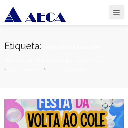
Etiqueta:
festa da volta ao cole
AECA | Asociación de Empresarios da Comarca de Arzúa
Novas e Eventos
festa da volta ao cole