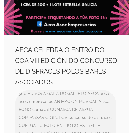
AECA CELEBRA O ENTROIDO
COA VIII EDICIÓN DO CONCURSO
DE DISFRACES POLOS BARES
ASOCIADOS
500 EUROS
A GAITA DO GALLETO
AECA
aeca
asoc empresarios
ANIMACIÓN MUSICAL
Arzúa
BONO
carnaval
COMARCA DE ARZÚA
COMPARSAS O GRUPOS
concurso de disfraces
CUELGA TU FOTO
ENTROIDO
ESTRELLA