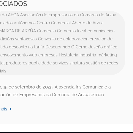
OCIADOS
rdo
AECA
Asociación de Empresarios da Comarca de Arzúa
ciados
autónomos
Centro Comercial Aberto de Arzúa
MARCA DE ARZÚA
Comercio
Comercio local
comunicación
dicións vantaxosas
Convenio de colaboración
creación de
tido
desconto na tarifa
Descubrindo O Cerne
deseño gráfico
senvolvemento web
empresas
Hostalería
industria
márketing
tal
produtores
publicidade
servizos
sinatura
xestión de redes
iais
a, 15 de setembro de 2025. A axencia Iris Comunica e a
iación de Empresarios da Comarca de Arzúa asinan
máis