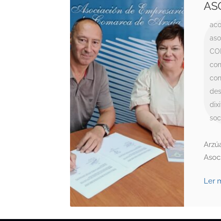
AS
aco
aso
CO
con
con
de
dixi
soc
Arzú
Asoc
Ler 