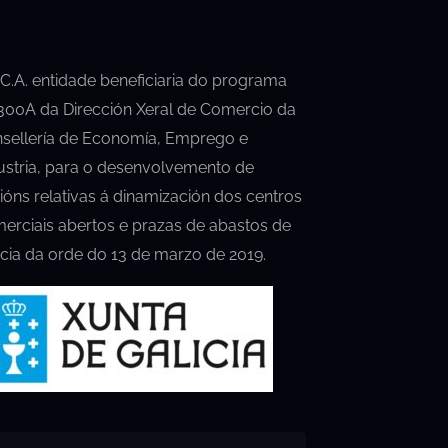
.C.A. entidade beneficiaria do programa
00A da Dirección Xeral de Comercio da
sellería de Economía, Emprego e
ustria, para o desenvolvemento de
ións relativas á dinamización dos centros
erciais abertos e prazas de abastos de
icia da orde do 13 de marzo de 2019.