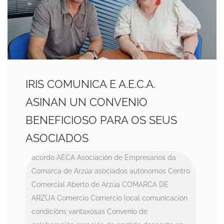
IRIS COMUNICA E A.E.C.A.
ASINAN UN CONVENIO
BENEFICIOSO PARA OS SEUS
ASOCIADOS
acordo
AECA
Asociación de Empresarios da
Comarca de Arzúa
asociados
autónomos
Centro
Comercial Aberto de Arzúa
COMARCA DE
ARZÚA
Comercio
Comercio local
comunicación
condicións vantaxosas
Convenio de