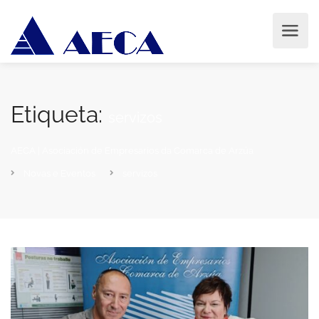
Etiqueta:
servizos
AECA | Asociación de Empresarios da Comarca de Arzúa
Novas e Eventos
servizos