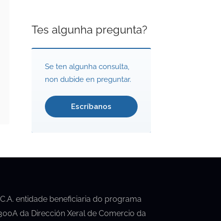
Tes algunha pregunta?
Se ten algunha consulta,
non dubide en preguntar.
Escríbanos
.C.A. entidade beneficiaria do programa
00A da Dirección Xeral de Comercio da