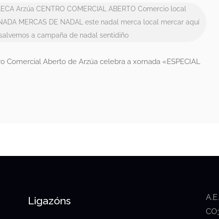
AECA
Arzúa
CENTRO COMERCIAL ABERTO
Comercio local
NADA MERCAS DE NADAL
este nadal merca local
mercar aquí
salvemos a campaña de nadal
sentidiño
tro Comercial Aberto de Arzúa celebra a xornada «ESPECIAL
A.E
Ligazóns
CO3