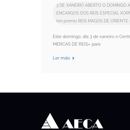
3 DE XANEIRO
ABERTO O DOMINGO
ENCARGOS DOS REIS
ESPECIAL XOR
ten premio
REIS MAGOS DE ORIENTE
Este domingo, día 3 de xaneiro o Cen
MERCAS DE REIS» para
Ler máis