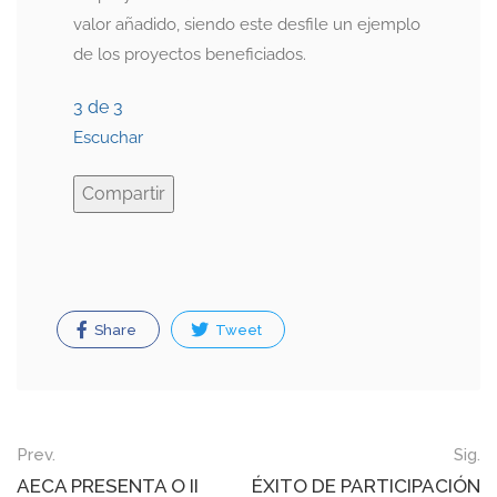
valor añadido, siendo este desfile un ejemplo
de los proyectos beneficiados.
3 de 3
Escuchar
Compartir
Share
Tweet
Post
Prev.
Sig.
navigation
AECA PRESENTA O II
ÉXITO DE PARTICIPACIÓN