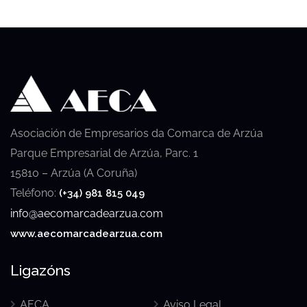
Asociación de Empresarios da Comarca de Arzúa
Parque Empresarial de Arzúa, Parc. 1
15810 – Arzúa (A Coruña)
Teléfono:
(+34) 981 815 049
info@aecomarcadearzua.com
www.aecomarcadearzua.com
Ligazóns
AECA
Aviso Legal