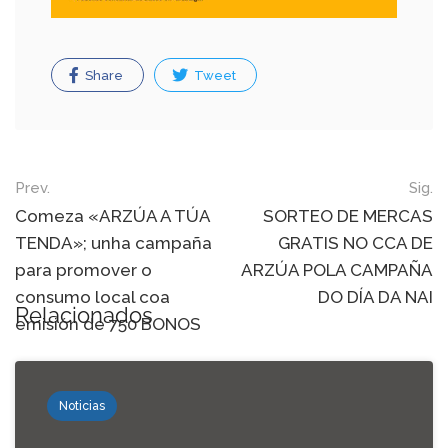
Share
Tweet
Post
Prev.
Sig.
navigation
Comeza «ARZÚA A TÚA
SORTEO DE MERCAS
TENDA»; unha campaña
GRATIS NO CCA DE
para promover o
ARZÚA POLA CAMPAÑA
consumo local coa
DO DÍA DA NAI
Relacionados
emisión de 750 BONOS
Noticias