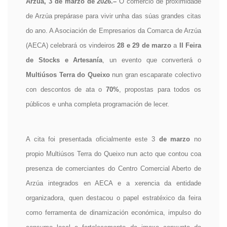
Arzúa, 3 de marzo de 2026.–
O comercio de proximidade
de Arzúa prepárase para vivir unha das súas grandes citas
do ano. A Asociación de Empresarios da Comarca de Arzúa
(AECA) celebrará os vindeiros
28 e 29 de marzo
a
II Feira
de Stocks e Artesanía
, un evento que converterá o
Multiúsos Terra do Queixo
nun gran escaparate colectivo
con descontos de ata o
70%
, propostas para todos os
públicos e unha completa programación de lecer.
A cita foi presentada oficialmente este
3
de marzo
no
propio Multiúsos Terra do Queixo nun acto que contou coa
presenza de comerciantes do Centro Comercial Aberto de
Arzúa integrados en AECA e a xerencia da entidade
organizadora, quen destacou o papel estratéxico da feira
como ferramenta de dinamización económica, impulso do