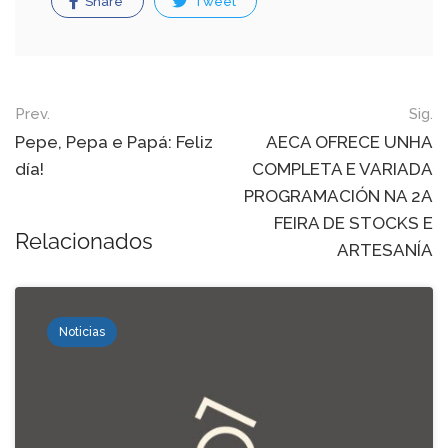
Share
Tweet
Post
Prev.
Sig.
navigation
Pepe, Pepa e Papá: Feliz
AECA OFRECE UNHA
día!
COMPLETA E VARIADA
PROGRAMACIÓN NA 2A
FEIRA DE STOCKS E
Relacionados
ARTESANÍA
Noticias