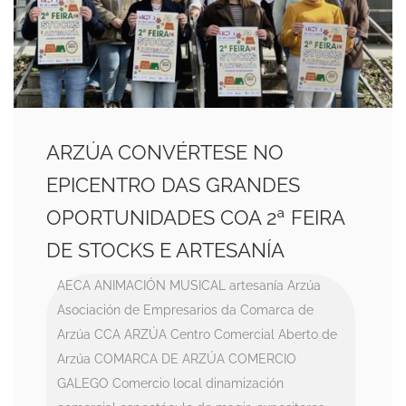
ARZÚA CONVÉRTESE NO
EPICENTRO DAS GRANDES
OPORTUNIDADES COA 2ª FEIRA
DE STOCKS E ARTESANÍA
AECA
ANIMACIÓN MUSICAL
artesanía
Arzúa
Asociación de Empresarios da Comarca de
Arzúa
CCA ARZÚA
Centro Comercial Aberto de
Arzúa
COMARCA DE ARZÚA
COMERCIO
GALEGO
Comercio local
dinamización