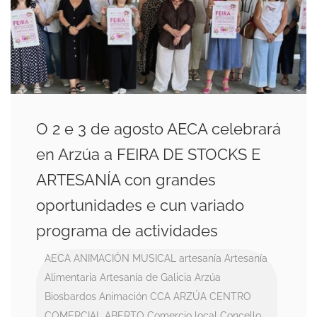
O 2 e 3 de agosto AECA celebrará
en Arzúa a FEIRA DE STOCKS E
ARTESANÍA con grandes
oportunidades e cun variado
programa de actividades
AECA
ANIMACIÓN MUSICAL
artesanía
Artesanía
Alimentaria
Artesanía de Galicia
Arzúa
Biosbardos Animación
CCA ARZÚA
CENTRO
COMERCIAL ABERTO
Comercio local
Concello