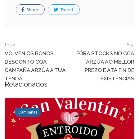
Share
Tweet
Post
Prev.
Sig.
navigation
VOLVEN OS BONOS
FÓRA STOCKS NO CCA
DESCONTO COA
ARZÚA AO MELLOR
CAMPAÑA ARZÚA A TUA
PREZO E ATA FIN DE
TENDA
EXISTENCIAS
Relacionados
Campañas