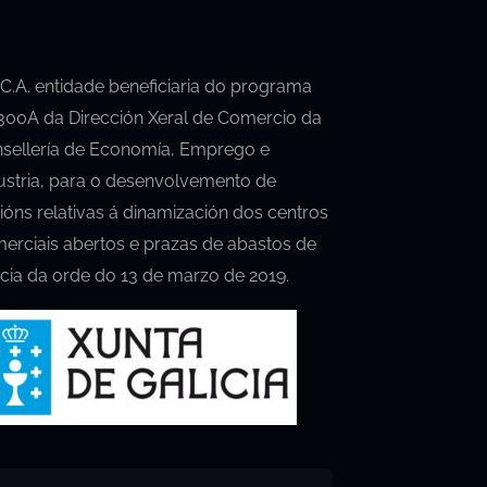
.C.A. entidade beneficiaria do programa
00A da Dirección Xeral de Comercio da
sellería de Economía, Emprego e
ustria, para o desenvolvemento de
ións relativas á dinamización dos centros
erciais abertos e prazas de abastos de
icia da orde do 13 de marzo de 2019.