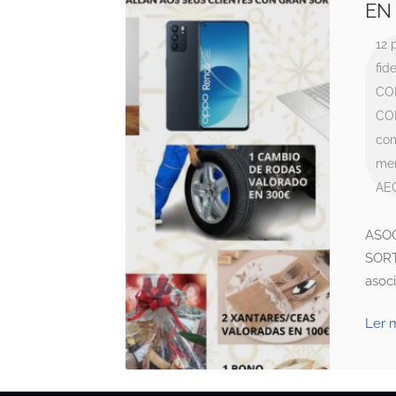
EN 
12 
fid
CO
CO
com
me
AE
ASO
SORT
asoci
Ler 