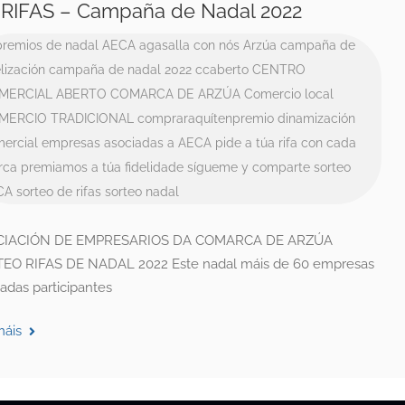
RIFAS – Campaña de Nadal 2022
premios de nadal
AECA
agasalla con nós
Arzúa
campaña de
elización
campaña de nadal 2022
ccaberto
CENTRO
MERCIAL ABERTO
COMARCA DE ARZÚA
Comercio local
MERCIO TRADICIONAL
compraraquítenpremio
dinamización
ercial
empresas asociadas a AECA
pide a túa rifa con cada
rca
premiamos a túa fidelidade
sígueme y comparte
sorteo
CA
sorteo de rifas
sorteo nadal
CIACIÓN DE EMPRESARIOS DA COMARCA DE ARZÚA
EO RIFAS DE NADAL 2022 Este nadal máis de 60 empresas
adas participantes
máis