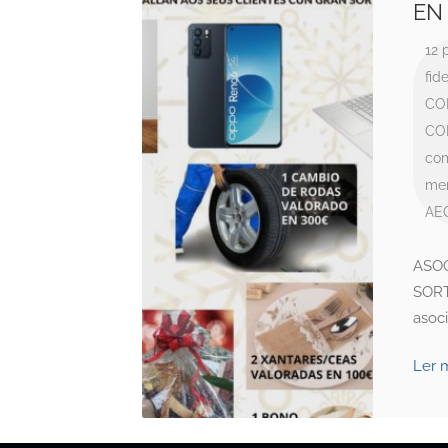
EN 
12 
fid
CO
CO
com
me
AE
ASO
SORT
asoci
Ler 