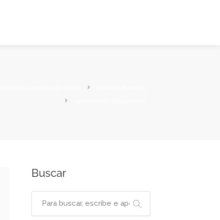
sarios da Comarca de Arzúa
Novas e Eventos
campaña de fidelización
Buscar