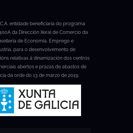
.C.A. entidade beneficiaria do programa
00A da Dirección Xeral de Comercio da
sellería de Economía, Emprego e
ustria, para o desenvolvemento de
ións relativas á dinamización dos centros
erciais abertos e prazas de abastos de
icia da orde do 13 de marzo de 2019.