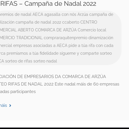
RIFAS – Campaña de Nadal 2022
premios de nadal
AECA
agasalla con nós
Arzúa
campaña de
elización
campaña de nadal 2022
ccaberto
CENTRO
MERCIAL ABERTO
COMARCA DE ARZÚA
Comercio local
MERCIO TRADICIONAL
compraraquítenpremio
dinamización
ercial
empresas asociadas a AECA
pide a túa rifa con cada
rca
premiamos a túa fidelidade
sígueme y comparte
sorteo
CA
sorteo de rifas
sorteo nadal
CIACIÓN DE EMPRESARIOS DA COMARCA DE ARZÚA
EO RIFAS DE NADAL 2022 Este nadal máis de 60 empresas
adas participantes
máis